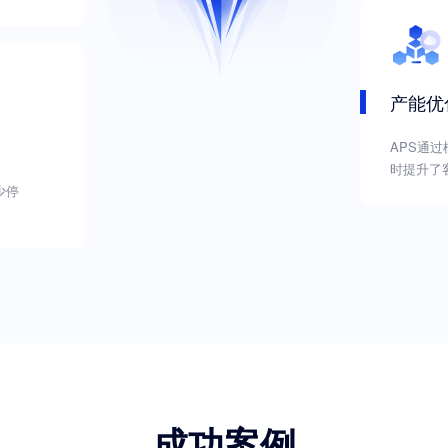
产能优
APS通
时提升了
少停
成功案例