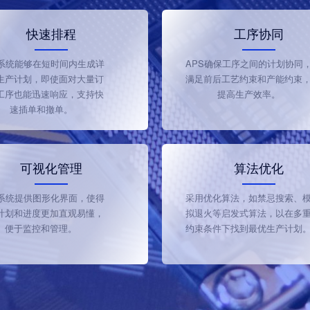
快速排程
工序协同
S系统能够在短时间内生成详
APS确保工序之间的计划协同
生产计划，即使面对大量订
满足前后工艺约束和产能约束
工序也能迅速响应，支持快
提高生产效率。
速插单和撤单。
可视化管理
算法优化
S系统提供图形化界面，使得
采用优化算法，如禁忌搜索、
计划和进度更加直观易懂，
拟退火等启发式算法，以在多
便于监控和管理。
约束条件下找到最优生产计划